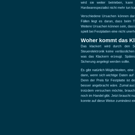
wird sie weiter betrieben, kan
Hardwarespezialist nicht mehr tun k
Verschiedene Ursachen können daran
Fällen liegt es daran, dass beim T
Weitere Ursachen können sein, dass 
spielt bei Festplatten eine nicht unerh
Woher kommt das Kl
Das klackert wird durch den Sc
Steuerelektronik keine verlässliche
was das Klackern erzeugt. Spätest
Sicherung angelegt werden sollte.
Es gibt natürlich Möglichkeiten, eine
dann, wenn sich wichtige Daten auf 
Denn der Preis für Festplatte ist 
besser angebracht wäre. Zumal auch 
trotzdem versuchen möchte, braucht 
noch im Handel gibt. Jetzt braucht nu
konnte auf diese Weise zumindest ein