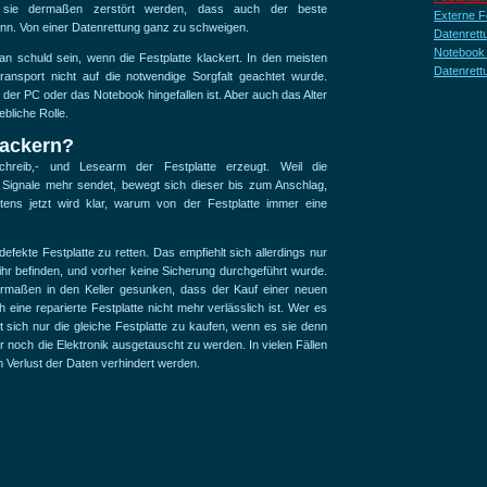
n sie dermaßen zerstört werden, dass auch der beste
Externe Fe
ann. Von einer Datenrettung ganz zu schweigen.
Datenrettu
Notebook 
 schuld sein, wenn die Festplatte klackert. In den meisten
Datenrett
ransport nicht auf die notwendige Sorgfalt geachtet wurde.
der PC oder das Notebook hingefallen ist. Aber auch das Alter
ebliche Rolle.
ackern?
hreib,- und Lesearm der Festplatte erzeugt. Weil die
n Signale mehr sendet, bewegt sich dieser bis zum Anschlag,
ens jetzt wird klar, warum von der Festplatte immer eine
 defekte Festplatte zu retten. Das empfiehlt sich allerdings nur
ihr befinden, und vorher keine Sicherung durchgeführt wurde.
dermaßen in den Keller gesunken, dass der Kauf einer neuen
eine reparierte Festplatte nicht mehr verlässlich ist. Wer es
sich nur die gleiche Festplatte zu kaufen, wenn es sie denn
r noch die Elektronik ausgetauscht zu werden. In vielen Fällen
 Verlust der Daten verhindert werden.