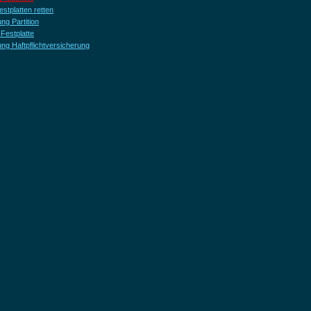
stplatten retten
ng Partition
Festplatte
ung Haftpflichtversicherung