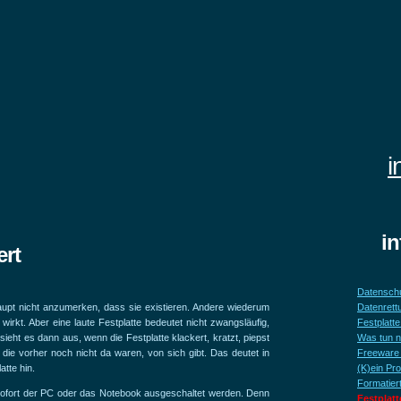
i
i
ert
Datenschu
haupt nicht anzumerken, dass sie existieren. Andere wiederum
Datenrett
wirkt. Aber eine laute Festplatte bedeutet nicht zwangsläufig,
Festplatte
sieht es dann aus, wenn die Festplatte klackert, kratzt, piepst
Was tun 
ie vorher noch nicht da waren, von sich gibt. Das deutet in
Freeware 
atte hin.
(K)ein Pro
Formatier
e sofort der PC oder das Notebook ausgeschaltet werden. Denn
Festplatt