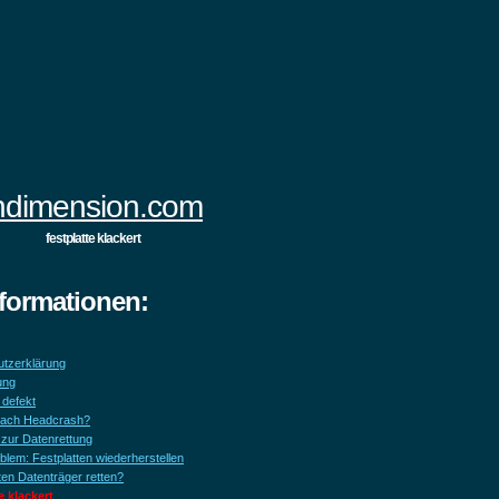
ndimension.com
festplatte klackert
nformationen:
tzerklärung
ung
 defekt
nach Headcrash?
zur Datenrettung
blem: Festplatten wiederherstellen
ten Datenträger retten?
e klackert