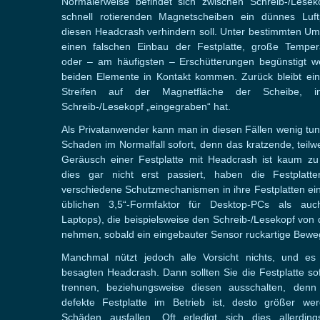
Normalerweise befindet sich zwischen Schreib-/Lese
schnell rotierenden Magnetscheiben ein dünnes Luft
diesen Headcrash verhindern soll. Unter bestimmten Um
einen falschen Einbau der Festplatte, große Tempe
oder – am häufigsten – Erschütterungen begünstigt w
beiden Elemente in Kontakt kommen. Zurück bleibt ein
Streifen auf der Magnetfläche der Scheibe, 
Schreib-/Lesekopf „eingegraben“ hat.
Als Privatanwender kann man in diesen Fällen wenig tun
Schaden im Normalfall sofort, denn das kratzende, teil
Geräusch einer Festplatte mit Headcrash ist kaum zu
dies gar nicht erst passiert, haben die Festplatten
verschiedene Schutzmechanismen in ihre Festplatten ei
üblichen 3,5“-Formfaktor für Desktop-PCs als auc
Laptops), die beispielsweise den Schreib-/Lesekopf von
nehmen, sobald ein eingebauter Sensor ruckartige Beweg
Manchmal nützt jedoch alle Vorsicht nichts, und 
besagten Headcrash. Dann sollten Sie die Festplatte s
trennen, beziehungsweise diesen ausschalten, den
defekte Festplatte im Betrieb ist, desto größer wer
Schäden ausfallen. Oft erledigt sich dies allerdin